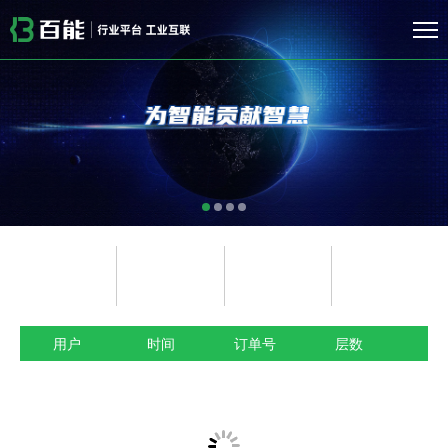
678
1871962
494
0
Bom数量
元器件产品数
订单数
文件处理量
用户
时间
订单号
层数
数